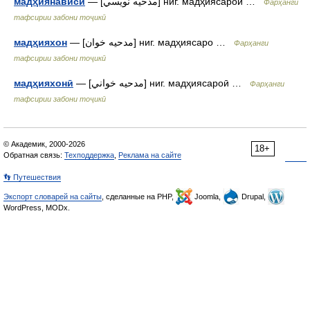
мадҳиянависӣ
— [مدحيه نويسي] ниг. мадҳиясароӣ …
Фарҳанги
тафсирии забони тоҷикӣ
мадҳияхон
— [مدحيه خوان] ниг. мадҳиясаро …
Фарҳанги
тафсирии забони тоҷикӣ
мадҳияхонӣ
— [مدحيه خواني] ниг. мадҳиясароӣ …
Фарҳанги
тафсирии забони тоҷикӣ
© Академик, 2000-2026
18+
Обратная связь:
Техподдержка
,
Реклама на сайте
👣 Путешествия
Экспорт словарей на сайты
, сделанные на PHP,
Joomla,
Drupal,
WordPress, MODx.