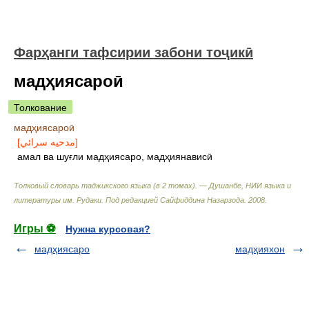
Фарҳанги тафсирии забони тоҷикӣ
мадҳиясароӣ
Толкование
мадҳиясароӣ
[مدحيه سرائي]
амал ва шуғли мадҳиясаро, мадҳиянависӣ
Толковый словарь таджикского языка (в 2 томах). — Душанбе, НИИ языка и
литературы им. Рудаки
.
Под редакцией Сайфиддина Назарзода
.
2008
.
Игры ⚽
Нужна курсовая?
мадҳиясаро
мадҳияхон