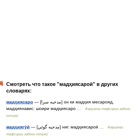
Смотреть что такое "мадҳиясароӣ" в других
словарях:
мадҳиясаро
— [مدحيه سرا] он ки мадҳия месарояд,
мадҳиянавис: шоири мадҳиясаро …
Фарҳанги тафсирии забони
тоҷикӣ
мадҳиягӯӣ
— [مدحيه گوئي] ниг. мадҳиясароӣ …
Фарҳанги
тафсирии забони тоҷикӣ