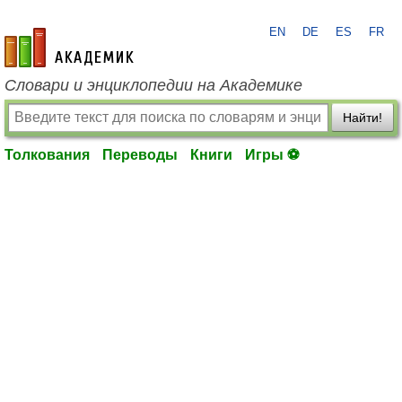
EN
DE
ES
FR
academic.ru
Словари и энциклопедии на Академике
Найти!
Толкования
Переводы
Книги
Игры ⚽