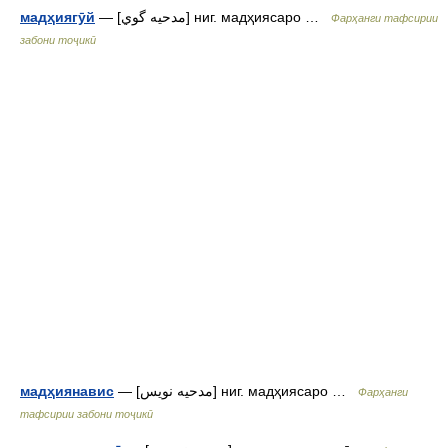
мадҳиягӯй
— [مدحيه گوي] ниг. мадҳиясаро …
Фарҳанги тафсирии
забони тоҷикӣ
мадҳиянавис
— [مدحيه نويس] ниг. мадҳиясаро …
Фарҳанги
тафсирии забони тоҷикӣ